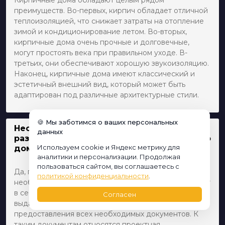
Кирпичные дома обладают целым рядом
преимуществ. Во-первых, кирпич обладает отличной
теплоизоляцией, что снижает затраты на отопление
зимой и кондиционирование летом. Во-вторых,
кирпичные дома очень прочные и долговечные,
могут простоять века при правильном уходе. В-
третьих, они обеспечивают хорошую звукоизоляцию.
Наконец, кирпичные дома имеют классический и
эстетичный внешний вид, который может быть
адаптирован под различные архитектурные стили.
🍪 Мы заботимся о ваших персональных
Необходимо ли получать специальные
данных
разрешения на строительство кирпичного
Используем cookie и Яндекс метрику для
дома?
аналитики и персонализации. Продолжая
пользоваться сайтом, вы соглашаетесь с
Да, перед началом строительства кирпичного дома
политикой конфиденциальности
.
необходимо получить ряд разрешений. Это включает
в себя разрешение на строительство, которое
Согласен
выдается местными строительными властями после
предоставления всех необходимых документов. К
таким документам относятся проектная