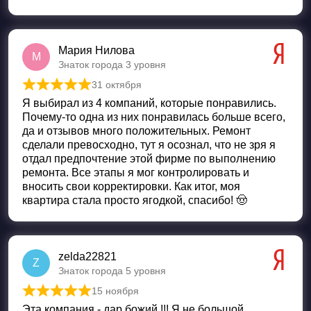
Мария Нилова
М
Знаток города 3 уровня
31 октября
Оценка
5
из 5
Я выбирал из 4 компаний, которые понравились.
Почему-то одна из них понравилась больше всего,
да и отзывов много положительных. Ремонт
сделали превосходно, тут я осознал, что не зря я
отдал предпочтение этой фирме по выполнению
ремонта. Все этапы я мог контролировать и
вносить свои корректировки. Как итог, моя
квартира стала просто ягодкой, спасибо! 🤠
zelda22821
Z
Знаток города 5 уровня
15 ноября
Оценка
5
из 5
Эта компания - дар божий !!! Я не большой