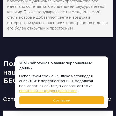
простоту и функциональность пространства, что
идеально сочетается с концепцией двухуровневых
квартир. Также популярны лофт и скандинавский
стиль, которые добавляют света и воздуха в
интерьер, визуально расширяя пространство и делая
его более открытым и просторным.
Получите консультацию
🍪 Мы заботимся о ваших персональных
данных
нашего дизайнера
Используем cookie и Яндекс метрику для
БЕСПЛАТНО:
аналитики и персонализации. Продолжая
пользоваться сайтом, вы соглашаетесь с
политикой конфиденциальности
.
Оставьте заявку и мы Вам перезвоним
Согласен