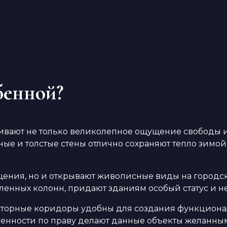
бенной?
вают не только великолепное ощущение свободы и 
е и толстые стены отлично сохраняют тепло зимой 
щения, но и открывают живописные виды на городс
вленных колонн, придают зданиям особый статус и 
торные коридоры удобны для создания функционал
обенности по праву делают данные объекты желанн