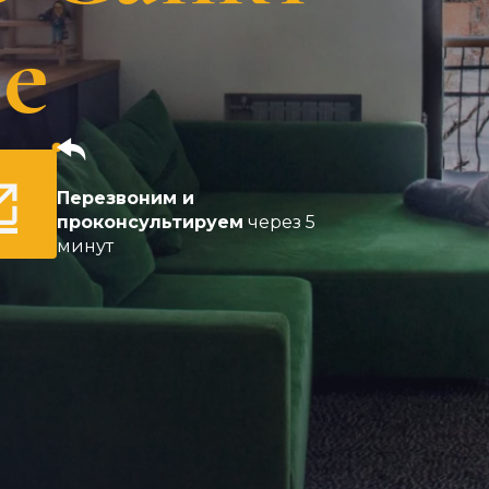
е
Перезвоним и
проконсультируем
через 5
минут