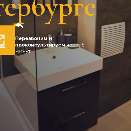
ербурге
Перезвоним и
проконсультируем
через 5
минут