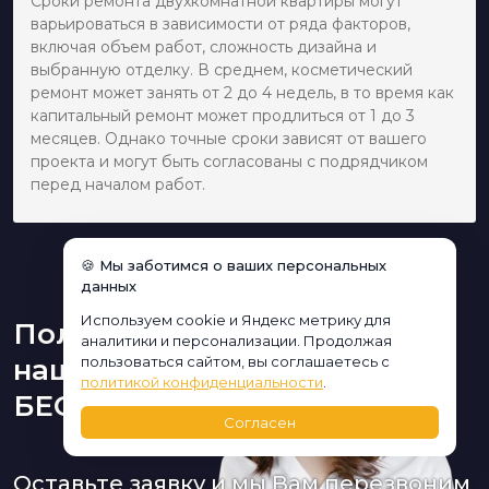
Сроки ремонта двухкомнатной квартиры могут
варьироваться в зависимости от ряда факторов,
включая объем работ, сложность дизайна и
выбранную отделку. В среднем, косметический
ремонт может занять от 2 до 4 недель, в то время как
капитальный ремонт может продлиться от 1 до 3
месяцев. Однако точные сроки зависят от вашего
проекта и могут быть согласованы с подрядчиком
перед началом работ.
🍪 Мы заботимся о ваших персональных
данных
Используем cookie и Яндекс метрику для
Получите консультацию
аналитики и персонализации. Продолжая
нашего дизайнера
пользоваться сайтом, вы соглашаетесь с
политикой конфиденциальности
.
БЕСПЛАТНО:
Согласен
Оставьте заявку и мы Вам перезвоним