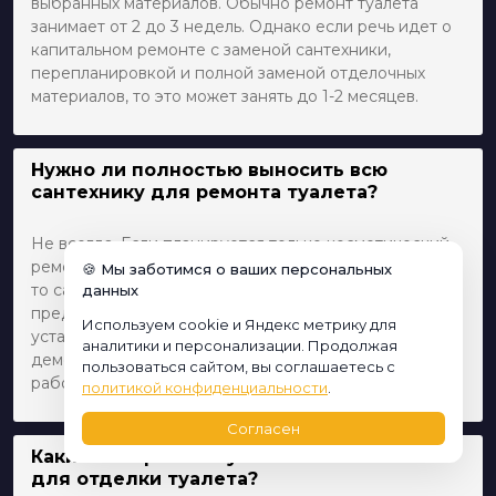
выбранных материалов. Обычно ремонт туалета
занимает от 2 до 3 недель. Однако если речь идет о
капитальном ремонте с заменой сантехники,
перепланировкой и полной заменой отделочных
материалов, то это может занять до 1-2 месяцев.
Нужно ли полностью выносить всю
сантехнику для ремонта туалета?
Не всегда. Если планируется только косметический
ремонт, например, замена плитки или покраска стен,
🍪 Мы заботимся о ваших персональных
то сантехнику можно не выносить. Однако, если
данных
предстоит полная замена коммуникаций или
Используем cookie и Яндекс метрику для
установка новой сантехники, то лучше всё
аналитики и персонализации. Продолжая
демонтировать для качественного выполнения
пользоваться сайтом, вы соглашаетесь с
работ.
политикой конфиденциальности
.
Согласен
Какие материалы лучше использовать
для отделки туалета?