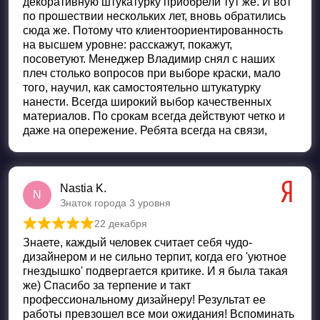
декоративную штукатурку приобрели тут же. И вот
по прошествии нескольких лет, вновь обратились
сюда же. Потому что клиентоориентированность
на высшем уровне: расскажут, покажут,
посоветуют. Менеджер Владимир снял с наших
плеч столько вопросов при выборе краски, мало
того, научил, как самостоятельно штукатурку
нанести. Всегда широкий выбор качественных
материалов. По срокам всегда действуют четко и
даже на опережение. Ребята всегда на связи,
Nastia K.
N
Знаток города 3 уровня
22 декабря
Оценка
5
из 5
Знаете, каждый человек считает себя чудо-
дизайнером и не сильно терпит, когда его 'уютное
гнездышко' подвергается критике. И я была такая
же) Спасибо за терпение и такт
профессиональному дизайнеру! Результат ее
работы превзошел все мои ожидания! Вспоминать