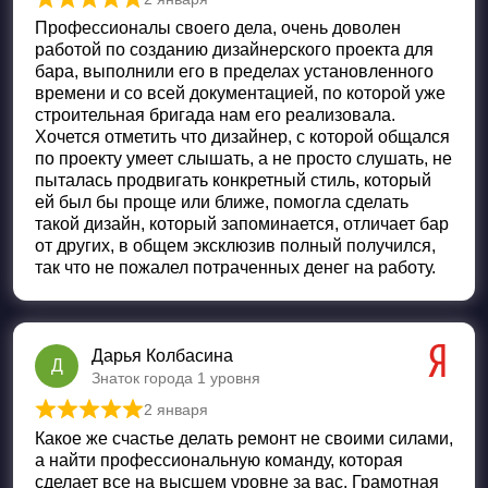
Оценка
5
из 5
Профессионалы своего дела, очень доволен
работой по созданию дизайнерского проекта для
бара, выполнили его в пределах установленного
времени и со всей документацией, по которой уже
строительная бригада нам его реализовала.
Хочется отметить что дизайнер, с которой общался
по проекту умеет слышать, а не просто слушать, не
пыталась продвигать конкретный стиль, который
ей был бы проще или ближе, помогла сделать
такой дизайн, который запоминается, отличает бар
от других, в общем эксклюзив полный получился,
так что не пожалел потраченных денег на работу.
Дарья Колбасина
Д
Знаток города 1 уровня
2 января
Оценка
5
из 5
Какое же счастье делать ремонт не своими силами,
а найти профессиональную команду, которая
сделает все на высшем уровне за вас. Грамотная