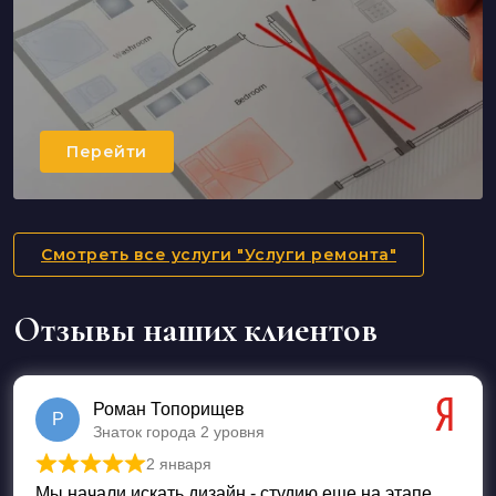
Перейти
Смотреть все услуги "Услуги ремонта"
Отзывы наших клиентов
Роман Топорищев
Р
Знаток города 2 уровня
2 января
Оценка
5
из 5
Мы начали искать дизайн - студию еще на этапе