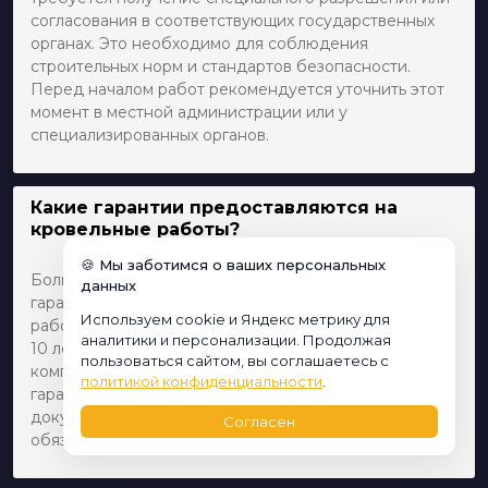
согласования в соответствующих государственных
органах. Это необходимо для соблюдения
строительных норм и стандартов безопасности.
Перед началом работ рекомендуется уточнить этот
момент в местной администрации или у
специализированных органов.
Какие гарантии предоставляются на
кровельные работы?
🍪 Мы заботимся о ваших персональных
Большинство кровельных компаний предоставляют
данных
гарантию как на материалы, так и на выполненные
Используем cookie и Яндекс метрику для
работы. Срок гарантии может варьироваться от 1 до
аналитики и персонализации. Продолжая
10 лет и более в зависимости от типа материалов и
пользоваться сайтом, вы соглашаетесь с
комплексности работ. Также важно убедиться, что
политикой конфиденциальности
.
гарантия подкреплена соответствующими
документами, которые подтверждают все
Согласен
обязательства исполнителя.