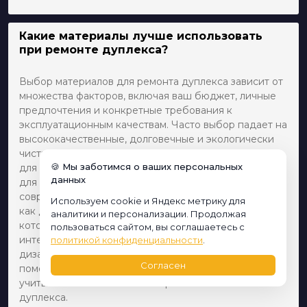
Какие материалы лучше использовать
при ремонте дуплекса?
Выбор материалов для ремонта дуплекса зависит от
множества факторов, включая ваш бюджет, личные
предпочтения и конкретные требования к
эксплуатационным качествам. Часто выбор падает на
высококачественные, долговечные и экологически
чистые материалы. Например, натуральное дерево
🍪 Мы заботимся о ваших персональных
для пола или керамическая плитка высокого класса
данных
для ванных комнат и кухни. Также стоит учесть
современные виды отделочных материалов, такие
Используем cookie и Яндекс метрику для
как декоративная штукатурка или жидкие обои,
аналитики и персонализации. Продолжая
которые могут добавить уникальности вашему
пользоваться сайтом, вы соглашаетесь с
интерьеру. Обязательно проконсультируйтесь с
политикой конфиденциальности
.
дизайнером или архитектором, который может
Согласен
помочь выбрать наиболее подходящие материалы,
учитывая особенности планировки и вашего
дуплекса.