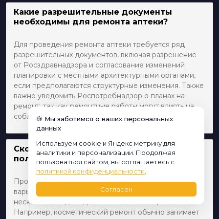
Какие разрешительные документы
необходимы для ремонта аптеки?
Для проведения ремонта аптеки требуется ряд
разрешительных документов, включая разрешение
от Росздравнадзора и согласование изменений
планировки с местными архитектурными органами,
если предполагаются структурные изменения. Также
важно уведомить Роспотребнадзор о планах на
ремонт, так как ремонтные работы могут влиять на
соблюдение условий лицензирования аптеки.
🍪 Мы заботимся о ваших персональных
данных
Используем cookie и Яндекс метрику для
Сколько времени обычно занимает
аналитики и персонализации. Продолжая
полный ремонт аптеки?
пользоваться сайтом, вы соглашаетесь с
политикой конфиденциальности
.
Продолжительность ремонта аптеки может
Согласен
варьироваться в зависимости от масштаба работ: от
нескольких недель до нескольких месяцев.
Например, косметический ремонт обычно занимает